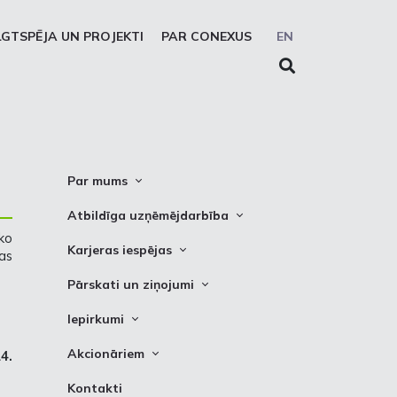
LGTSPĒJA UN PROJEKTI
PAR CONEXUS
EN
Par mums
Conexus vizītkarte
Atbildīga uzņēmējdarbība
ko
Misija. Vīzija. Vērtības
Cel trauksmi
Karjeras iespējas
as
Vidēja termiņa stratēģija
Privātuma atruna
Vakances
Pārskati un ziņojumi
Akcionāru struktūra
Sīkdatņu deklarēšana
Kādēļ izvēlēties strādāt Conexus
Attīstības plāni
Iepirkumi
Struktūra
Prakses iespējas
Finanšu pārskati
Iepirkumi
Padome
Akcionāriem
4.
PSO ziņojumi
Izsoles
Valde
Informācija
Kontakti