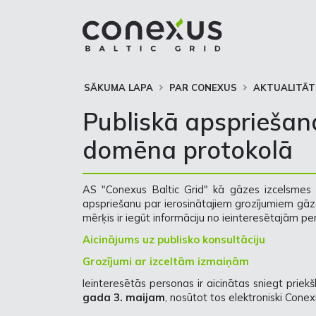
SĀKUMA LAPA
PAR CONEXUS
AKTUALITĀT
Publiskā apspriešan
domēna protokolā
AS "Conexus Baltic Grid" kā gāzes izcelsmes 
apspriešanu par ierosinātajiem grozījumiem gāz
mērķis ir iegūt informāciju no ieinteresētajām p
Aicinājums uz publisko konsultāciju
Grozījumi ar izceltām izmaiņām
Ieinteresētās personas ir aicinātas sniegt prie
gada 3. maijam
, nosūtot tos elektroniski Cone