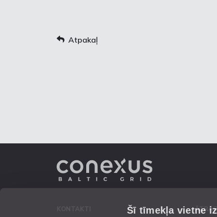
Atpakaļ
Šī tīmekļa vietne i
KONTAKTI
ĀTRĀS