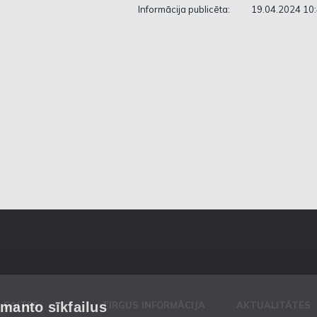
Informācija publicēta:
19.04.2024 10
zmanto sīkfailus
 SAITES
TIRGUS INFORMĀCIJA
AKTUALITĀTES