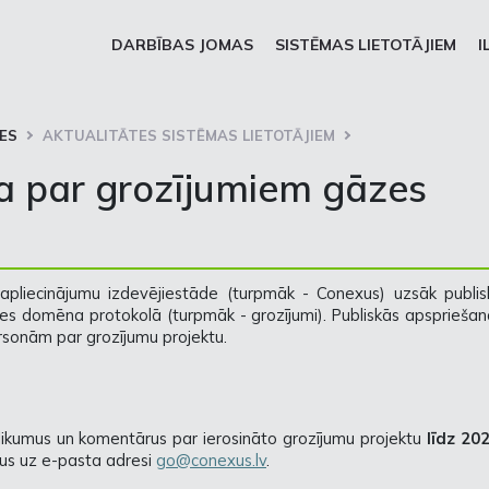
DARBĪBAS JOMAS
SISTĒMAS LIETOTĀJIEM
I
ES
AKTUALITĀTES SISTĒMAS LIETOTĀJIEM
a par grozījumiem gāzes
apliecinājumu izdevējiestāde (turpmāk - Conexus) uzsāk publis
es domēna protokolā (turpmāk - grozījumi). Publiskās apspriešan
ersonām par grozījumu projektu.
kšlikumus un komentārus par ierosināto grozījumu projektu
līdz 202
xus uz e-pasta adresi
go@conexus.lv
.