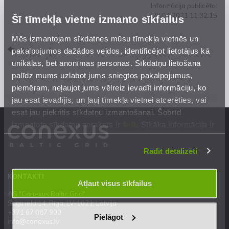
Informācija publicēta:
28.04.2021 11:32:15
Šī tīmekļa vietne izmanto sīkfailus
Mēs izmantojam sīkdatnes mūsu tīmekļa vietnēs un
Atpakaļ
pakalpojumos dažādos veidos, identificējot lietotājus kā
unikālas, bet anonīmas personas. Sīkdatņu lietošana
palīdz mums uzlabot jums sniegtos pakalpojumus,
piemēram, neļaujot jums vēlreiz ievadīt informāciju, ko
jau esat ievadījis, un ļauj tīmekļa vietnei atcerēties, vai
esat jau piekritis sīkdatņu izmantošanai. Šobrīd
izmantoto sīkdatņu apraksts ir
šeit
. Sīkāka informācija ir
mūsu
Privātuma atrunā
.
Rādīt detalizēti
KONTAKTI
Atļaut visus sīkfailus
AS "Conexus Baltic Grid"
Stigu iela 14, Rīga, LV-1021, Latvija
+371 67 087 900
Pielāgot
info@conexus.lv