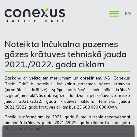
EN
Noteikta Inčukalna pazemes
gāzes krātuves tehniskā jauda
2021./2022. gada ciklam
Saskaņā ar veiktajiem mērījumiem un aprēķiniem, AS “Conexus
Baltic Grid” ir noteikusi Inčukalna pazemes gāzes krātuves
(turpmāk – krātuve) spēju nodrošināt maksimālo krātuvē
uzglabājamo aktīvās dabasgāzes daudzumu jeb krātuves tehnisko
jaudu 2021./2022. gada krātuves ciklam. Tehniskā jauda
2021./2022. gada krātuves ciklam būs 23 600 000 000 KWh.
Papildus informējam, ka 2021. gada 6. maija izsolē rezervēšanai
pieejamā krātuves jauda 2021./2022. gada ciklam tiks paziņota
2021. gada 3. maijā.