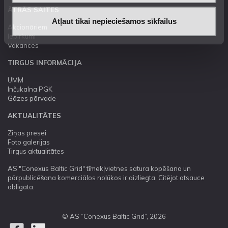
ĀTRĀS SAITES
Atļaut tikai nepieciešamos sīkfailus
Akcionāriem
Iepirkumi
Vakances
TIRGUS INFORMĀCIJA
UMM
Inčukalna PGK
Gāzes pārvade
AKTUALITĀTES
Ziņas presei
Foto galerijas
Tirgus aktualitātes
AS "Conexus Baltic Grid" tīmekļvietnes satura kopēšana un
pārpublicēšana komerciālos nolūkos ir aizliegta. Citējot atsauce
obligāta.
© AS “Conexus Baltic Grid”, 2026