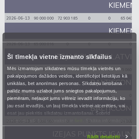
KIEMENAI
90 000 000
72 903 185
0
0
65 043 85
2026-06-13
KIEMENAI
65 000 016
0
0
0
0
2026-06-13
IZEJAS PUNKTS LATVIJ
Šī tīmekļa vietne izmanto sīkfailus
Mēs izmantojam sīkdatnes mūsu tīmekļa vietnēs un
0
0
0
0
5 060 94
2026-06-13
pakalpojumos dažādos veidos, identificējot lietotājus kā
BALTICCONNE
unikālas, bet anonīmas personas. Sīkdatņu lietošana
palīdz mums uzlabot jums sniegtos pakalpojumus,
78 000 000
0
0
0
0
2026-06-13
piemēram, neļaujot jums vēlreiz ievadīt informāciju, ko
jau esat ievadījis, un ļauj tīmekļa vietnei atcerēties, vai
BALTICCONNE
esat jau piekritis sīkdatņu izmantošanai. Šobrīd
izmantoto sīkdatņu apraksts ir
šeit
. Sīkāka informācija ir
50 000 160
0
0
0
24 302 13
2026-06-13
mūsu
Privātuma atrunā
.
IZEJAS PUNKTS IGAUNI
Rādīt detalizēti