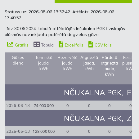
Statuss uz: 2026-08-06 13:32:42. Attēlots: 2026-08-06
13:40:57.
Līdz 30.06.2024. tabulā attēlotājās Inčukalna PGK fiziskajās
plūsmās nav iekļauta patērētā degvielas gāze.
Grafiks
Tabula
Excel fails
CSV fails
Gāzes
Tehniskā
Rezervētā
Atgrieztā
Pārdotā
Fiziskās
diena
jauda,
jauda,
jauda,
atgrieztā
plūsmas,
kWh
kWh
kWh
jauda,
kWh
kWh
INČUKALNA PGK, IEEJA
74 000 000
0
0
0
0
2026-06-13
INČUKALNA PGK, IZEJA
128 000 000
0
0
0
0
2026-06-13