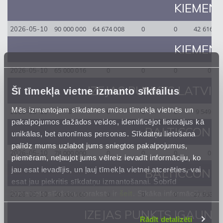
KIEMENAI
90 000 000
64 674 008
0
0
42 616 18
2026-05-10
KIEMENAI
65 000 016
0
0
0
0
2026-05-10
IZEJAS PUNKTS LATVIJ
Šī tīmekļa vietne izmanto sīkfailus
Mēs izmantojam sīkdatnes mūsu tīmekļa vietnēs un
0
0
0
0
9 549 55
2026-05-10
pakalpojumos dažādos veidos, identificējot lietotājus kā
BALTICCONNE
unikālas, bet anonīmas personas. Sīkdatņu lietošana
palīdz mums uzlabot jums sniegtos pakalpojumus,
78 000 000
0
0
0
0
2026-05-10
piemēram, neļaujot jums vēlreiz ievadīt informāciju, ko
jau esat ievadījis, un ļauj tīmekļa vietnei atcerēties, vai
BALTICCONNE
esat jau piekritis sīkdatņu izmantošanai. Šobrīd
izmantoto sīkdatņu apraksts ir
šeit
. Sīkāka informācija ir
50 000 160
0
0
0
27 953 97
2026-05-10
mūsu
Privātuma atrunā
.
IZEJAS PUNKTS IGAUNI
Rādīt detalizēti