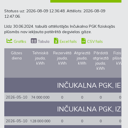
Statuss uz: 2026-08-09 12:36:48. Attēlots: 2026-08-09
12:47:06.
Līdz 30.06.2024. tabulā attēlotājās Inčukalna PGK fiziskajās
plūsmās nav iekļauta patērētā degvielas gāze.
Grafiks
Tabula
Excel fails
CSV fails
Gāzes
Tehniskā
Rezervētā
Atgrieztā
Pārdotā
Fiziskās
diena
jauda,
jauda,
jauda,
atgrieztā
plūsmas,
kWh
kWh
kWh
jauda,
kWh
kWh
INČUKALNA PGK, IEEJA
74 000 000
0
0
0
0
2026-05-10
INČUKALNA PGK, IZEJA
128 000 000
0
0
0
0
2026-05-10