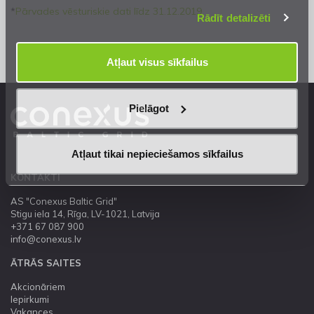
*
Pārvades vēsturiskie dati līdz 31.12.2019
Rādīt detalizēti
Atļaut visus sīkfailus
Pielāgot
Atļaut tikai nepieciešamos sīkfailus
KONTAKTI
AS "Conexus Baltic Grid"
Stigu iela 14, Rīga, LV-1021, Latvija
+371 67 087 900
info@conexus.lv
ĀTRĀS SAITES
Akcionāriem
Iepirkumi
Vakances