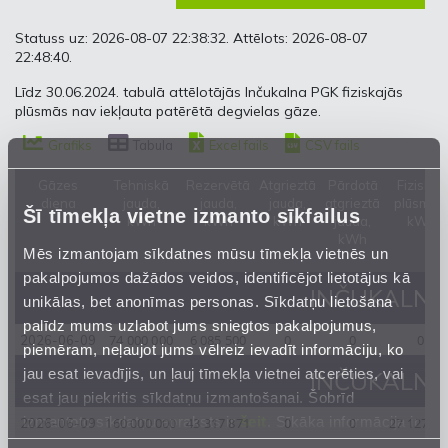
Statuss uz: 2026-08-07 22:38:32. Attēlots: 2026-08-07
22:48:40.
Līdz 30.06.2024. tabulā attēlotājās Inčukalna PGK fiziskajās
plūsmās nav iekļauta patērētā degvielas gāze.
Grafiks
Tabula
Excel fails
CSV fails
Gāzes
Tehniskā
Rezervētā
Atgrieztā
Pārdotā
Fiziskās
diena
jauda,
jauda,
jauda,
atgrieztā
plūsmas,
Šī tīmekļa vietne izmanto sīkfailus
kWh
kWh
kWh
jauda,
kWh
kWh
Mēs izmantojam sīkdatnes mūsu tīmekļa vietnēs un
pakalpojumos dažādos veidos, identificējot lietotājus kā
INČUKALNA 
unikālas, bet anonīmas personas. Sīkdatņu lietošana
palīdz mums uzlabot jums sniegtos pakalpojumus,
74 000 000
6 085 500
0
0
0
2026-06-09
piemēram, neļaujot jums vēlreiz ievadīt informāciju, ko
jau esat ievadījis, un ļauj tīmekļa vietnei atcerēties, vai
INČUKALNA 
esat jau piekritis sīkdatņu izmantošanai. Šobrīd
izmantoto sīkdatņu apraksts ir
šeit
. Sīkāka informācija ir
160 000 000
43 317 871
0
0
27 127 99
2026-06-09
mūsu
Privātuma atrunā
.