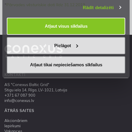
*
Pārvades vēsturiskie dati līdz 31.12.2019
Rādīt detalizēti
Atļaut visus sīkfailus
Pielāgot
Atļaut tikai nepieciešamos sīkfailus
KONTAKTI
AS "Conexus Baltic Grid"
Stigu iela 14, Rīga, LV-1021, Latvija
+371 67 087 900
info@conexus.lv
ĀTRĀS SAITES
Akcionāriem
Iepirkumi
Vakances