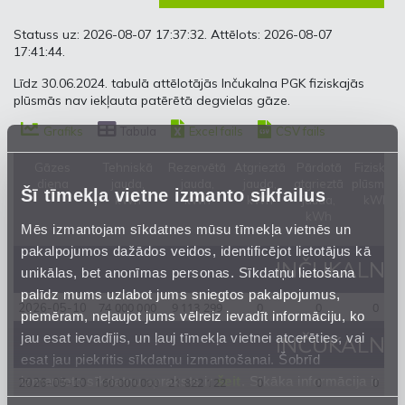
Statuss uz: 2026-08-07 17:37:32. Attēlots: 2026-08-07
17:41:44.
Līdz 30.06.2024. tabulā attēlotājās Inčukalna PGK fiziskajās
plūsmās nav iekļauta patērētā degvielas gāze.
Grafiks
Tabula
Excel fails
CSV fails
Gāzes
Tehniskā
Rezervētā
Atgrieztā
Pārdotā
Fiziskās
diena
jauda,
jauda,
jauda,
atgrieztā
plūsmas,
Šī tīmekļa vietne izmanto sīkfailus
kWh
kWh
kWh
jauda,
kWh
kWh
Mēs izmantojam sīkdatnes mūsu tīmekļa vietnēs un
pakalpojumos dažādos veidos, identificējot lietotājus kā
INČUKALNA 
unikālas, bet anonīmas personas. Sīkdatņu lietošana
palīdz mums uzlabot jums sniegtos pakalpojumus,
74 000 000
9 113 299
0
0
0
2026-05-10
piemēram, neļaujot jums vēlreiz ievadīt informāciju, ko
jau esat ievadījis, un ļauj tīmekļa vietnei atcerēties, vai
INČUKALNA 
esat jau piekritis sīkdatņu izmantošanai. Šobrīd
izmantoto sīkdatņu apraksts ir
šeit
. Sīkāka informācija ir
160 000 000
21 822 122
0
0
0
2026-05-10
mūsu
Privātuma atrunā
.