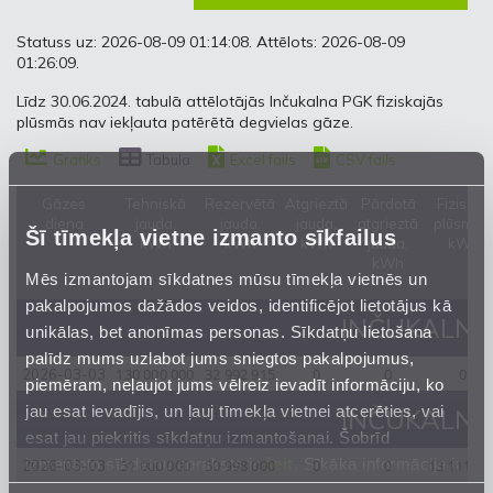
Statuss uz: 2026-08-09 01:14:08. Attēlots: 2026-08-09
01:26:09.
Līdz 30.06.2024. tabulā attēlotājās Inčukalna PGK fiziskajās
plūsmās nav iekļauta patērētā degvielas gāze.
Grafiks
Tabula
Excel fails
CSV fails
Gāzes
Tehniskā
Rezervētā
Atgrieztā
Pārdotā
Fiziskās
diena
jauda,
jauda,
jauda,
atgrieztā
plūsmas,
Šī tīmekļa vietne izmanto sīkfailus
kWh
kWh
kWh
jauda,
kWh
kWh
Mēs izmantojam sīkdatnes mūsu tīmekļa vietnēs un
pakalpojumos dažādos veidos, identificējot lietotājus kā
INČUKALNA 
unikālas, bet anonīmas personas. Sīkdatņu lietošana
palīdz mums uzlabot jums sniegtos pakalpojumus,
130 000 000
32 992 915
0
0
0
2026-03-03
piemēram, neļaujot jums vēlreiz ievadīt informāciju, ko
jau esat ievadījis, un ļauj tīmekļa vietnei atcerēties, vai
INČUKALNA 
esat jau piekritis sīkdatņu izmantošanai. Šobrīd
izmantoto sīkdatņu apraksts ir
šeit
. Sīkāka informācija ir
51 000 000
50 998 000
0
0
13 111 58
2026-03-03
mūsu
Privātuma atrunā
.