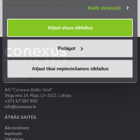
*
Pārvades vēsturiskie dati līdz 31.12.2019
Rādīt detalizēti
Atļaut visus sīkfailus
Pielāgot
Atļaut tikai nepieciešamos sīkfailus
KONTAKTI
AS "Conexus Baltic Grid"
Stigu iela 14, Rīga, LV-1021, Latvija
+371 67 087 900
info@conexus.lv
ĀTRĀS SAITES
Akcionāriem
Iepirkumi
Vakances