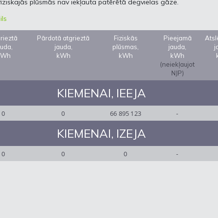
fiziskajās plūsmās nav iekļauta patērētā degvielas gāze.
ils
rieztā
Pārdotā atgrieztā
Fiziskās
Pieejamā
Ats
auda,
jauda,
plūsmas,
jauda,
j
kWh
kWh
kWh
kWh
(neiekļaujot
NJP)
KIEMENAI, IEEJA
0
0
66 895 123
-
KIEMENAI, IZEJA
0
0
0
-