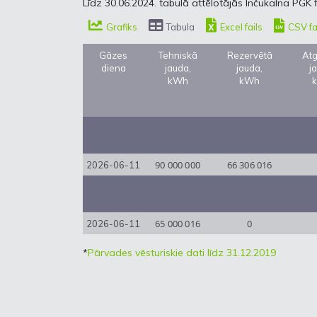
Līdz 30.06.2024. tabulā attēlotājās Inčukalna PGK 
Grafiks
Tabula
Excel fails
CSV fa
Gāzes
Tehniskā
Rezervētā
Atg
diena
jauda,
jauda,
j
kWh
kWh
90 000 000
66 306 016
2026-06-11
65 000 016
0
2026-06-11
*
Pārvades vēsturiskie dati līdz 31.12.2019