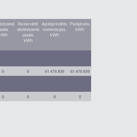
lēdzamā
Rezervētā
Apstiprinātās
Piešķīrumi,
auda,
atslēdzamā
nominācijas,
kWh
kWh
jauda,
kWh
kWh
0
0
61 476 839
61 476 839
0
0
0
0